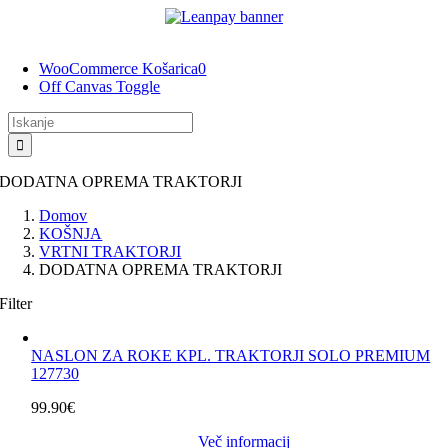
Preskoči
na
vsebino
WooCommerce Košarica
0
Off Canvas Toggle
Rezultati
iskanja
za:
DODATNA OPREMA TRAKTORJI
Domov
KOŠNJA
VRTNI TRAKTORJI
DODATNA OPREMA TRAKTORJI
Filter
NASLON ZA ROKE KPL. TRAKTORJI SOLO PREMIUM
127730
99.90
€
Več informacij