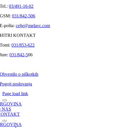
Tel.:
03/491-16-02
GSM:
031/842-506
E-pošta:
celje@melavc.com
HITRI KONTAKT
Tomi:
031/853-622
Jure:
031/842-5
06
Obvestilo o piškotkih
Pogoji poslovanja
Page load link
TRGOVINA
O NAS
KONTAKT
TRGOVINA