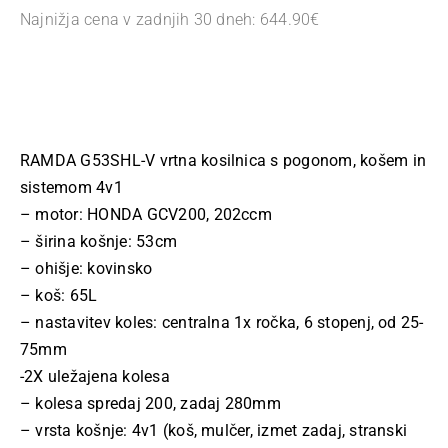
Najnižja cena v zadnjih 30 dneh:
644.90
€
RAMDA G53SHL-V vrtna kosilnica s pogonom, košem in
sistemom 4v1
– motor: HONDA GCV200, 202ccm
– širina košnje: 53cm
– ohišje: kovinsko
– koš: 65L
– nastavitev koles: centralna 1x ročka, 6 stopenj, od 25-
75mm
-2X uležajena kolesa
– kolesa spredaj 200, zadaj 280mm
– vrsta košnje: 4v1 (koš, mulčer, izmet zadaj, stranski