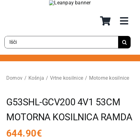
Preskoči
na
vsebino
Rezultati
iskanja
za:
Domov
Košnja
Vrtne kosilnice
Motorne kosilnice
G53SHL-GCV200 4V1 53CM
MOTORNA KOSILNICA RAMDA
644.90
€