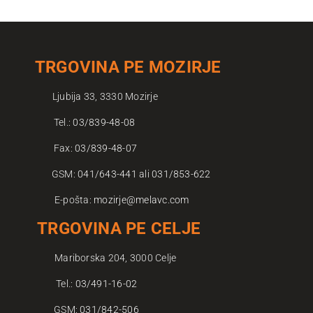
TRGOVINA PE MOZIRJE
Ljubija 33, 3330 Mozirje
Tel.:
03/839-48-08
Fax:
03/839-48-07
GSM:
041/643-441
ali
031/853-622
E-pošta:
mozirje@melavc.com
TRGOVINA PE CELJE
Mariborska 204, 3000 Celje
Tel.:
03/491-16-02
GSM:
031/842-506