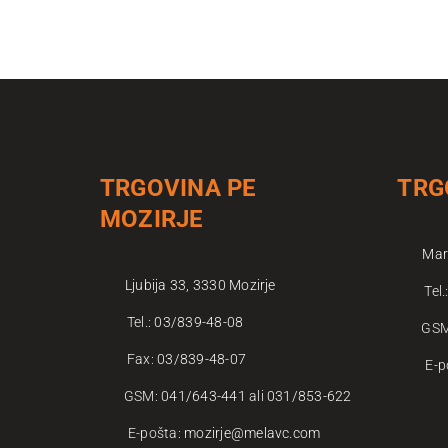
TRGOVINA PE
TRG
MOZIRJE
Mar
Ljubija 33, 3330 Mozirje
Tel.
Tel.:
03/839-48-08
GS
Fax:
03/839-48-07
E-p
GSM:
041/643-441
ali
031/853-622
E-pošta:
mozirje@melavc.com