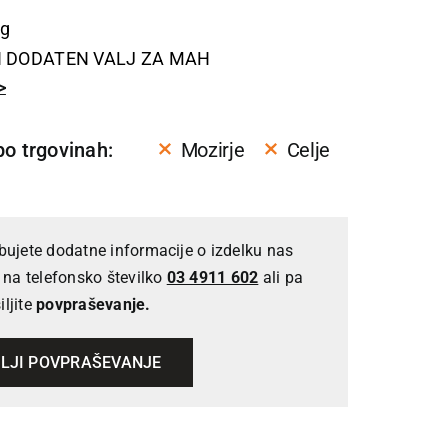
kg
N DODATEN VALJ ZA MAH
>
po trgovinah:
Mozirje
Celje
bujete dodatne informacije o izdelku nas
e na telefonsko številko
03 4911 602
ali pa
ljite
povpraševanje.
LJI POVPRAŠEVANJE