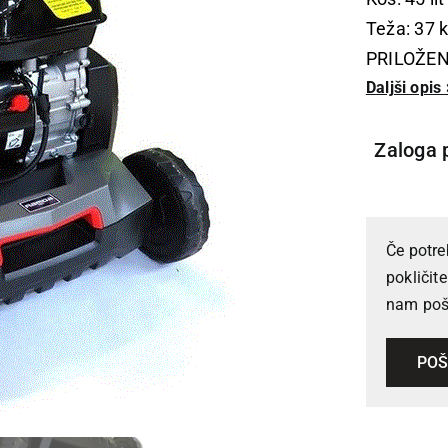
Teža: 37 
PRILOŽE
Daljši opis 
Zaloga 
Če potre
pokličit
nam poši
POŠ