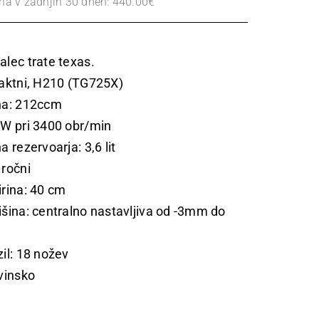
ena v zadnjih 30 dneh:
440.00
€
alec trate texas.
taktni, H210 (TG725X)
na: 212ccm
kW pri 3400 obr/min
a rezervoarja: 3,6 lit
 ročni
irina: 40 cm
išina: centralno nastavljiva od -3mm do
il: 18 nožev
vinsko