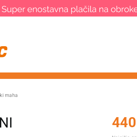
iki maha
440
NI