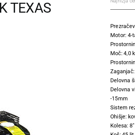
Najnižja c
K TEXAS
Prezračev
Motor: 4-
Prostorni
Moč: 4,0 
Prostornin
Zaganjač:
Delovna š
Delovna v
-15mm
Sistem rez
Ohišje: ko
Kolesa: 8″
Koš: 45 lit