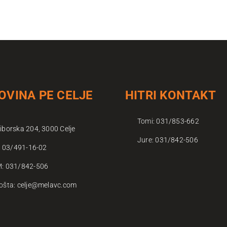
OVINA PE CELJE
HITRI KONTAKT
Tomi:
031/853-662
iborska 204, 3000 Celje
Jure:
031/842-506
:
03/491-16-02
M:
031/842-506
ošta:
celje@melavc.com
T