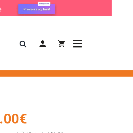
.00
€