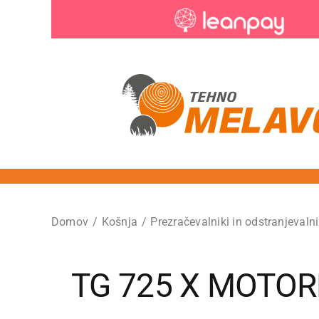
Preskoči
na
vsebino
Domov
Košnja
Prezračevalniki in odstranjevaln
TG 725 X MOTOR