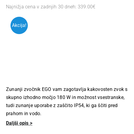
Najnižja cena v zadnjih 30 dneh:
339.00
€
ce
ce
je
je:
Akcija!
bil
33
39
Zunanji zvočnik EGO vam zagotavlja kakovosten zvok s
skupno izhodno močjo 180 W in možnost vsestranske,
tudi zunanje uporabe z zaščito IP54, ki ga ščiti pred
prahom in vodo.
Daljši opis >