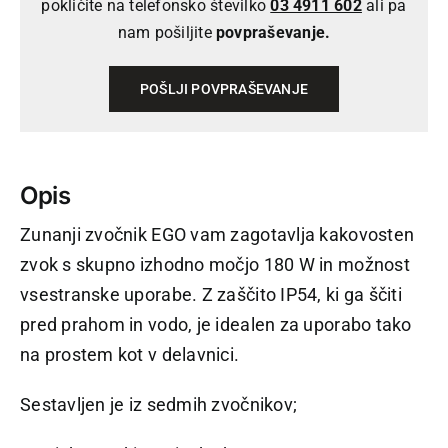
pokličite na telefonsko številko
03 4911 602
ali pa
nam pošiljite
povpraševanje.
POŠLJI POVPRAŠEVANJE
Opis
Zunanji zvočnik EGO vam zagotavlja kakovosten
zvok s skupno izhodno močjo 180 W in možnost
vsestranske uporabe. Z zaščito IP54, ki ga ščiti
pred prahom in vodo, je idealen za uporabo tako
na prostem kot v delavnici.
Sestavljen je iz sedmih zvočnikov;