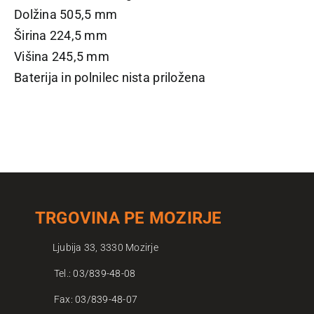
Dolžina 505,5 mm
Širina 224,5 mm
Višina 245,5 mm
Baterija in polnilec nista priložena
TRGOVINA PE MOZIRJE
Ljubija 33, 3330 Mozirje
Tel.:
03/839-48-08
Fax:
03/839-48-07