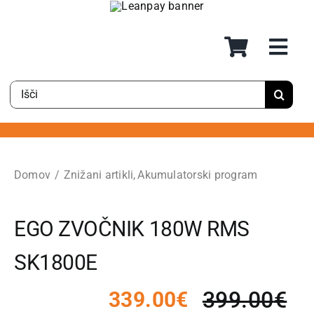
Preskoči
na
vsebino
Rezultati
iskanja
za:
Domov
Znižani artikli
Akumulatorski program
EGO ZVOČNIK 180W RMS
SK1800E
399.00
€
339.00
€
Izv
Tr