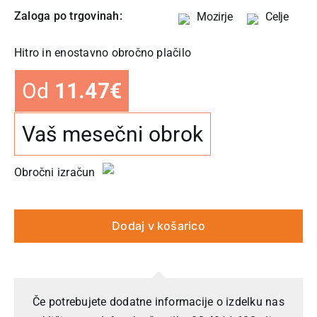
Zaloga po trgovinah:
Mozirje
Celje
Hitro in enostavno obročno plačilo
Od
11.47
€
Vaš mesečni obrok
Obročni izračun
Dodaj v košarico
Če potrebujete dodatne informacije o izdelku nas