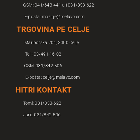
GSM:
041/643-441
ali
031/853-622
E-pošta:
mozirje@melavc.com
TRGOVINA PE CELJE
Mariborska 204, 3000 Celje
Tel.:
03/491-16-02
TRGOVINA
GSM:
031/842-506
E-pošta:
celje@melavc.com
HITRI KONTAKT
Tomi:
031/853-622
Jure:
031/842-5
06
O NAS