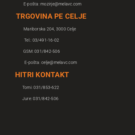
E-pošta:
mozirje@melavc.com
TRGOVINA PE CELJE
Mariborska 204, 3000 Celje
Tel.:
03/491-16-02
TRGOVINA
GSM:
031/842-506
E-pošta:
celje@melavc.com
HITRI KONTAKT
Tomi:
031/853-622
Jure:
031/842-5
06
O NAS