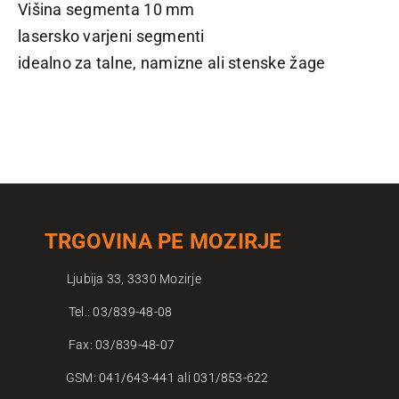
Višina segmenta 10 mm
lasersko varjeni segmenti
idealno za talne, namizne ali stenske žage
TRGOVINA PE MOZIRJE
Ljubija 33, 3330 Mozirje
Tel.:
03/839-48-08
Fax:
03/839-48-07
GSM:
041/643-441
ali
031/853-622