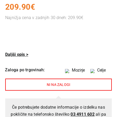
209.90
€
Najnižja cena v zadnjih 30 dneh:
209.90
€
Daljši opis >
Zaloga po trgovinah:
Mozirje
Celje
NI NA ZALOGI
Če potrebujete dodatne informacije o izdelku nas
pokličite na telefonsko številko
03 4911 602
ali pa