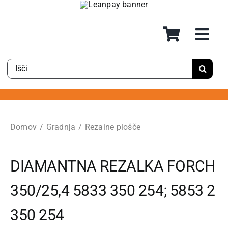
Preskoči
na
vsebino
Rezultati
iskanja
za:
Domov
Gradnja
Rezalne plošče
DIAMANTNA REZALKA FORCH
350/25,4 5833 350 254; 5853 2
350 254